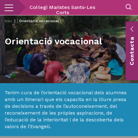
Vés
Col·legi Maristes Sants-Les
al
Corts
contingut
Inici
|
Orientació vocacional
E
Orientació vocacional
Contacta
c
Co
vis
Tenim cura de l’orientació vocacional dels alumnes
amb un itinerari que els capacita en la lliure presa
de decisions a través de l’autoconeixement, del
reconeixement de les pròpies aspiracions, de
l’educació de la interioritat i de la descoberta dels
valors de l’Evangeli.