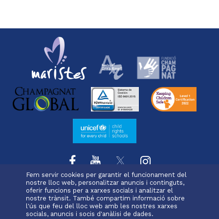
Fem servir cookies per garantir el funcionament del
nostre lloc web, personalitzar anuncis i continguts,
oferir funcions per a xarxes socials i analitzar el
L'escola
Projecte educatiu
Oferta educativa
Menu
nostre trànsit. També compartim informació sobre
Serveis i extraescolars
Pastoral
Matrícula
l'ús que feu del lloc web amb les nostres xarxes
footer
socials, anuncis i socis d'anàlisi de dades.