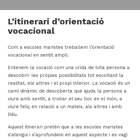
L’itinerari d’orientació
H
vocacional
ll
i
Com a escoles maristes treballem l’orientació
a
vocacional en sentit ampli.
l
P
Entenem la vocació com una crida de tota persona a
P
descobrir les pròpies possibilitats tot escoltant la
realitat, els altres i el propi interior. La vocació és un
camí dinàmic de descoberta que ajuda la persona a
viure amb sentit, a trobar el seu lloc en el món, a
viure feliç en relació a un mateix, als altres i amb
Déu.
Aquest itinerari pretén que a les escoles maristes
s’atengui i s’aprofundeixi en aquest aspecte i es vagi