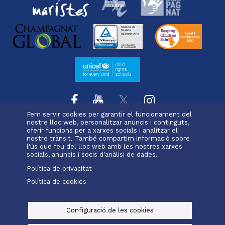
Fem servir cookies per garantir el funcionament del
nostre lloc web, personalitzar anuncis i continguts,
oferir funcions per a xarxes socials i analitzar el
L'escola
Projecte educatiu
Oferta educativa
Menu
nostre trànsit. També compartim informació sobre
Serveis i extraescolars
Pastoral
Matrícula
l'ús que feu del lloc web amb les nostres xarxes
footer
socials, anuncis i socis d'anàlisi de dades.
Política de privacitat
-
Política de cookies
Alexia
Office 365
slc
Menu
legals
Configuració de les cookies
© Maristes Catalunya, 2025