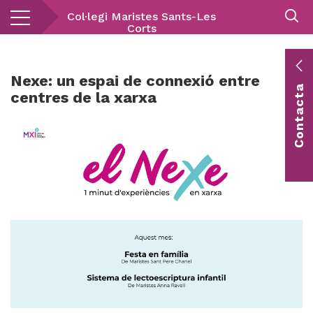
Vés
Col·legi Maristes Sants-Les
al
Corts
contingut
E
Nexe: un espai de connexió entre
Contacta
c
centres de la xarxa
Co
vis