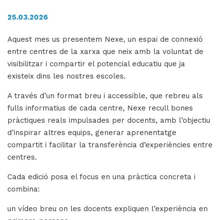
25.03.2026
H
Aquest mes us presentem Nexe, un espai de connexió
ll
entre centres de la xarxa que neix amb la voluntat de
i
visibilitzar i compartir el potencial educatiu que ja
a
existeix dins les nostres escoles.
l
A través d’un format breu i accessible, que rebreu als
P
fulls informatius de cada centre, Nexe recull bones
P
pràctiques reals impulsades per docents, amb l’objectiu
d’inspirar altres equips, generar aprenentatge
compartit i facilitar la transferència d’experiències entre
centres.
Cada edició posa el focus en una pràctica concreta i
combina:
un vídeo breu on les docents expliquen l’experiència en