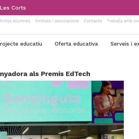
-Les Corts
Antics Alumnes
Entitats i associacions
Contacte
Treballa amb no
rojecte educatiu
Oferta educativa
Serveis i e
anyadora als Premis EdTech