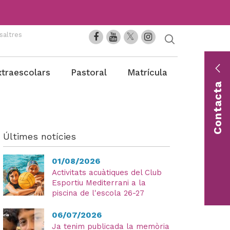
saltres
En
xtraescolars
Pastoral
Matrícula
co
Contacta
Con
una 
Últimes notícies
01/08/2026
Activitats acuàtiques del Club
Esportiu Mediterrani a la
piscina de l'escola 26-27
06/07/2026
Ja tenim publicada la memòria