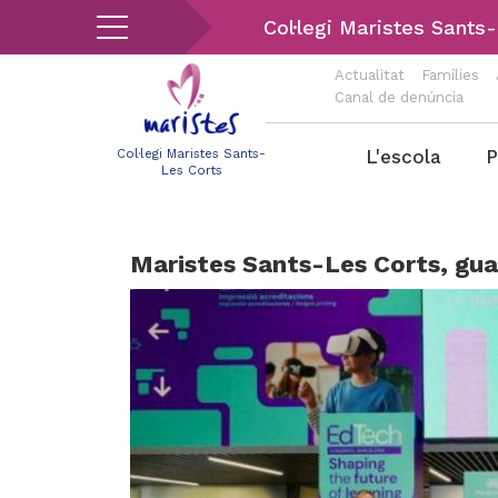
Vés
Col·legi Maristes Sants
al
contingut
Actualitat
Famílies
Canal de denúncia
Menu
L'escola
P
Col·legi Maristes Sants-
Les Corts
les-
corts
Maristes Sants-Les Corts, gu