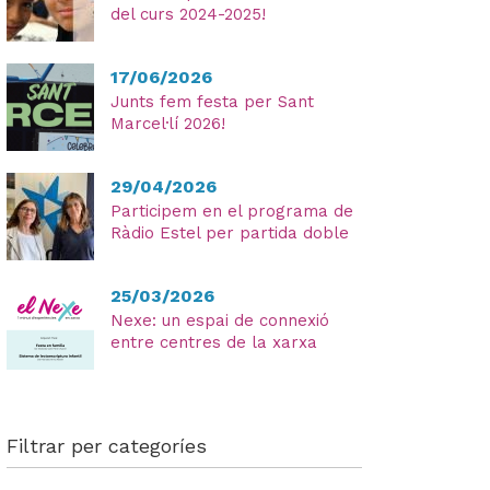
del curs 2024-2025!
17/06/2026
Junts fem festa per Sant
He
Marcel·lí 2026!
lleg
i
29/04/2026
ac
Participem en el programa de
la
Ràdio Estel per partida doble
Pol
Pri
25/03/2026
Nexe: un espai de connexió
entre centres de la xarxa
Filtrar per categoríes