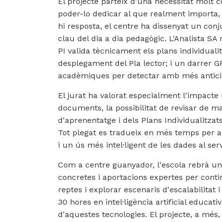
El projecte parteix d'una necessitat molt c
poder-lo dedicar al que realment importa
hi resposta, el centre ha dissenyat un co
clau del dia a dia pedagògic. L'Analista SA 
PI valida tècnicament els plans individualit
desplegament del Pla lector; i un darrer G
acadèmiques per detectar amb més anticipa
El jurat ha valorat especialment l'impacte r
documents, la possibilitat de revisar de 
d'aprenentatge i dels Plans Individualitzats
Tot plegat es tradueix en més temps per al
i un ús més intel·ligent de les dades al serv
Com a centre guanyador, l'escola rebrà un
concretes i aportacions expertes per continu
reptes i explorar escenaris d'escalabilitat
30 hores en intel·ligència artificial educat
d'aquestes tecnologies. El projecte, a més