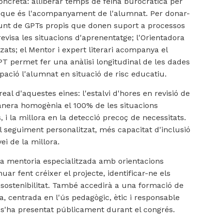
oncreta: alliberar temps de feina burocràtica per
, que és l'acompanyament de l'alumnat. Per donar-
njunt de GPTs propis que donen suport a processos
revisa les situacions d'aprenentatge; l'Orientadora
zats; el Mentor i expert literari acompanya el
PT permet fer una anàlisi longitudinal de les dades
ció l'alumnat en situació de risc educatiu.
eal d'aquestes eines: l'estalvi d'hores en revisió de
manera homogènia el 100% de les situacions
, i la millora en la detecció precoç de necessitats.
 seguiment personalitzat, més capacitat d'inclusió
ei de la millora.
a mentoria especialitzada amb orientacions
ar fent créixer el projecte, identificar-ne els
 i sostenibilitat. També accedirà a una formació de
iva, centrada en l'ús pedagògic, ètic i responsable
, s'ha presentat públicament durant el congrés.