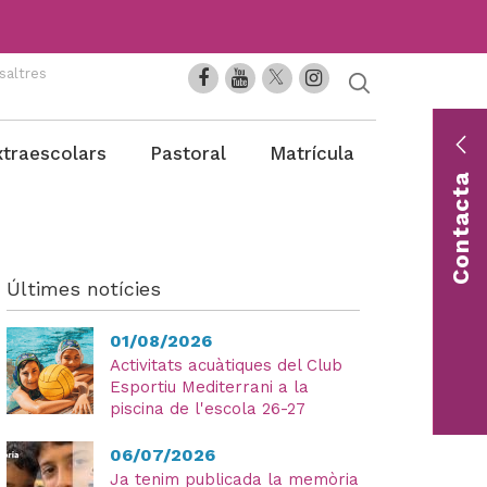
saltres
En
xtraescolars
Pastoral
Matrícula
co
Contacta
Con
una 
Últimes notícies
01/08/2026
Activitats acuàtiques del Club
Esportiu Mediterrani a la
piscina de l'escola 26-27
06/07/2026
Ja tenim publicada la memòria