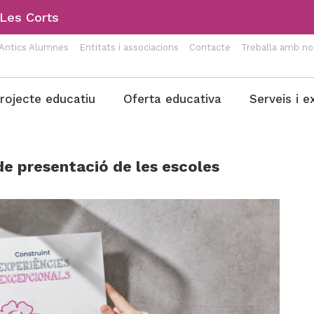
-Les Corts
Antics Alumnes
Entitats i associacions
Contacte
Treballa amb no
rojecte educatiu
Oferta educativa
Serveis i e
de presentació de les escoles