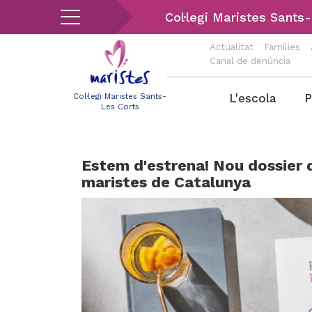
Vés
Col·legi Maristes Sants
al
contingut
Actualitat
Famílies
Canal de denúncia
Menu
L'escola
P
Col·legi Maristes Sants-
Les Corts
les-
corts
Estem d'estrena! Nou dossier 
maristes de Catalunya