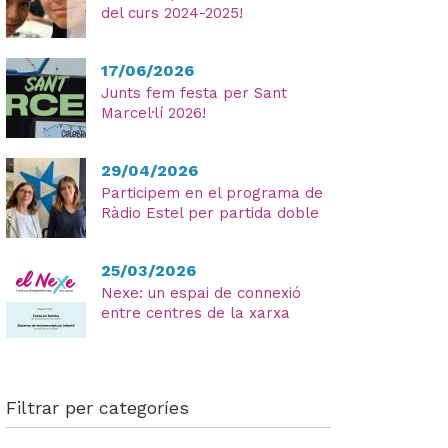
del curs 2024-2025!
17/06/2026
Junts fem festa per Sant
He
Marcel·lí 2026!
lleg
i
29/04/2026
ac
Participem en el programa de
la
Ràdio Estel per partida doble
Pol
Pri
25/03/2026
Nexe: un espai de connexió
entre centres de la xarxa
Filtrar per categoríes