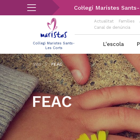
Vés
Col·legi Maristes Sants
al
contingut
Actualitat
Famílies
Canal de denúncia
Menu
L'escola
P
Col·legi Maristes Sants-
Les Corts
les-
corts
Inici
|
FEAC
FEAC