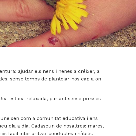
He
lleg
i
ac
la
Pol
ntura: ajudar els nens i nenes a créixer, a
Pri
ades, sense temps de plantejar-nos cap a on
Una estona relaxada, parlant sense presses
s uneixen com a comunitat educativa i ens
seu dia a dia. Cadascun de nosaltres: mares,
s fàcil interioritzar conductes i hàbits.