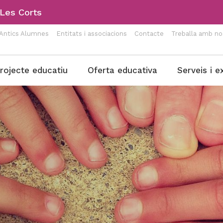
-Les Corts
Antics Alumnes
Entitats i associacions
Contacte
Treballa amb no
rojecte educatiu
Oferta educativa
Serveis i e