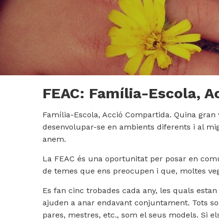
FEAC: Família-Escola, A
Família-Escola, Acció Compartida. Quina gran v
desenvolupar-se en ambients diferents i al mi
anem.
La FEAC és una oportunitat per posar en comú
de temes que ens preocupen i que, moltes ve
Es fan cinc trobades cada any, les quals esta
ajuden a anar endavant conjuntament. Tots som 
pares, mestres, etc., som el seus models. Si el