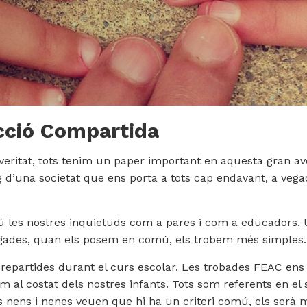
cció Compartida
eritat, tots tenim un paper important en aquesta gran ave
g d’una societat que ens porta a tots cap endavant, a veg
 les nostres inquietuds com a pares i com a educadors. 
gades, quan els posem en comú, els trobem més simples.
n repartides durant el curs escolar. Les trobades FEAC en
al costat dels nostres infants. Tots som referents en el 
s nens i nenes veuen que hi ha un criteri comú, els serà mé