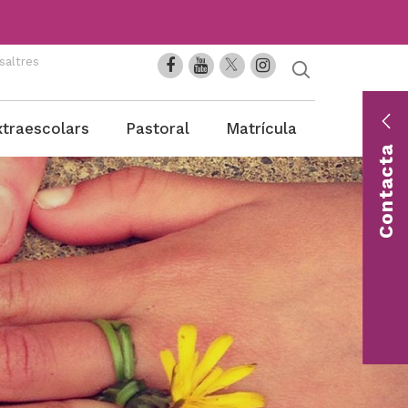
saltres
En
xtraescolars
Pastoral
Matrícula
co
Contacta
Con
una 